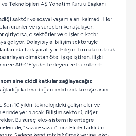
 ve Teknolojileri AŞ Yönetim Kurulu Başkanı
diği sektör ve sosyal yaşam alanı kalmadı. Her
lan ürünler ve iş süreçleri konuşuluyor.
ar giriyorsa, o sektörler ve o işler o kadar
a geliyor. Dolayısıyla, bilişim sektörüyle
anlarında fark yaratıyor. Bilişim firmaları olarak
azarlayan olmaktan öte; iş geliştiren, ilişki
yonu ve AR-GE'yi destekleyen ve bu rollerde
onomisine ciddi katkılar sağlayacağız
sağladığı katma değeri anlatarak konuşmasını
Son 10 yıldır teknolojideki gelişmeler ve
erinde yer alacak. Bilişim sektörü, diğer
cekler. Bu süreç, eko-sistem ile entegre
meleri de, “kazan-kazan” modeli ile farklı bir
rüyoruz. Sadece kendimiz büyümek yerine, eko-