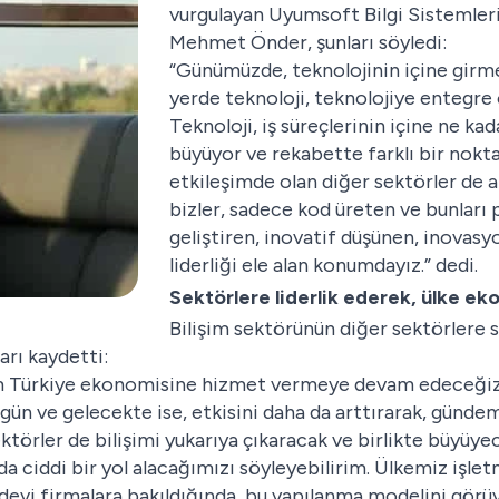
vurgulayan Uyumsoft Bilgi Sistemleri
Mehmet Önder, şunları söyledi:
“Günümüzde, teknolojinin içine girme
yerde teknoloji, teknolojiye entegre o
Teknoloji, iş süreçlerinin içine ne kad
büyüyor ve rekabette farklı bir noktay
etkileşimde olan diğer sektörler de al
bizler, sadece kod üreten ve bunları p
geliştiren, inovatif düşünen, inovas
liderliği ele alan konumdayız.” dedi.
Sektörlere liderlik ederek, ülke ek
Bilişim sektörünün diğer sektörlere 
rı kaydetti:
em Türkiye ekonomisine hizmet vermeye devam edeceğiz. 
ün ve gelecekte ise, etkisini daha da arttırarak, gündeml
ektörler de bilişimi yukarıya çıkaracak ve birlikte büyüye
nda ciddi bir yol alacağımızı söyleyebilirim. Ülkemiz işlet
a devi firmalara bakıldığında, bu yapılanma modelini gö