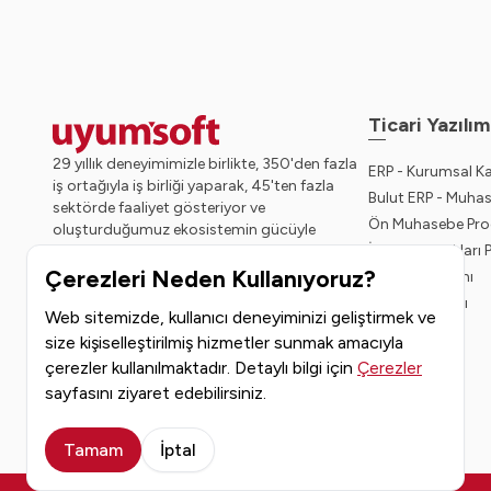
Ticari Yazılım
29 yıllık deneyimimizle birlikte, 350'den fazla
ERP - Kurumsal K
iş ortağıyla iş birliği yaparak, 45'ten fazla
Bulut ERP - Muha
sektörde faaliyet gösteriyor ve
Ön Muhasebe Pro
oluşturduğumuz ekosistemin gücüyle
İnsan Kaynakları
geleceğe sağlam adımlarla ilerliyoruz.
Çerezleri Neden Kullanıyoruz?
Bordro Yazılımı
CRM Programı
Web sitemizde, kullanıcı deneyiminizi geliştirmek ve
size kişiselleştirilmiş hizmetler sunmak amacıyla
çerezler kullanılmaktadır. Detaylı bilgi için
Çerezler
sayfasını ziyaret edebilirsiniz.
Tamam
İptal