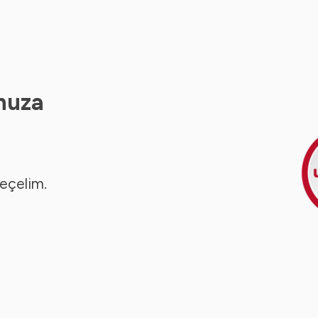
nuza
seçelim.