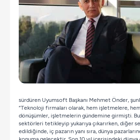
sürdüren Uyumsoft Başkanı Mehmet Önder, şunla
“Teknoloji firmaları olarak, hem işletmelere, h
dönüşümler, işletmelerin gündemine girmişti. Bug
sektörleri tetikleyip yukarıya çıkarırken, diğer s
edildiğinde, iç pazarın yanı sıra, dünya pazarları
konuma gelecektir. Son 10 yıl içerisindeki düny