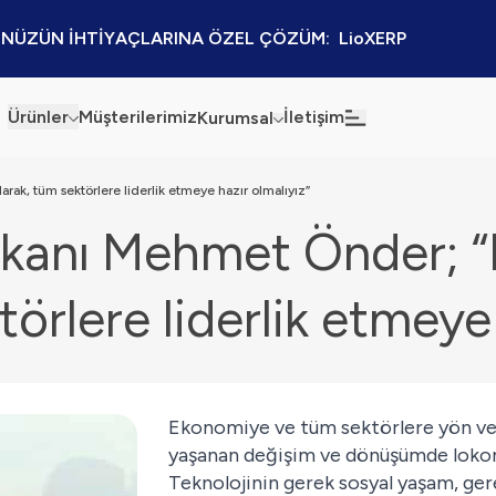
NÜZÜN İHTİYAÇLARINA ÖZEL ÇÖZÜM:  LioXERP
Ürünler
Müşterilerimiz
İletişim
Kurumsal
Haberler
Blog
ak, tüm sektörlere liderlik etmeye hazır olmalıyız”
anı Mehmet Önder; “B
Sürdürülebilirlik
Kaynaklar
Kalite Politikamız
Kampanyalar
törlere liderlik etmeye 
Bilgi Güvenliği
Etkinlikler
Bilgi Toplumu Hizmetleri
Sektörel Çözümler
Ekonomiye ve tüm sektörlere yön vere
İş Ortaklığı Platformu
yaşanan değişim ve dönüşümde lokom
Teknolojinin gerek sosyal yaşam, gere