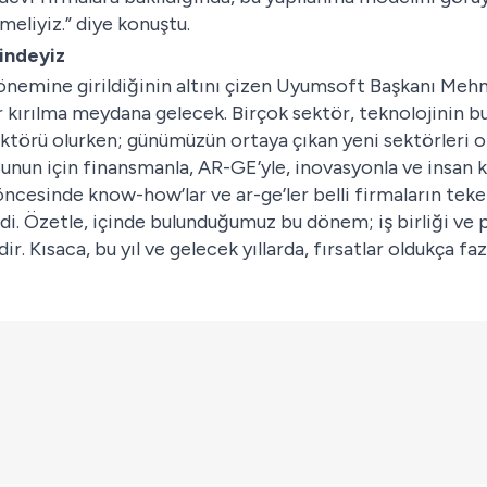
meliyiz.” diye konuştu.
mindeyiz
 dönemine girildiğinin altını çizen Uyumsoft Başkanı Mehm
 kırılma meydana gelecek. Birçok sektör, teknolojinin bu 
örü olurken; günümüzün ortaya çıkan yeni sektörleri ola
Bunun için finansmanla, AR-GE’yle, inovasyonla ve insan k
 öncesinde know-how’lar ve ar-ge’ler belli firmaların tek
di. Özetle, içinde bulunduğumuz bu dönem; iş birliği ve
ir. Kısaca, bu yıl ve gelecek yıllarda, fırsatlar oldukça f