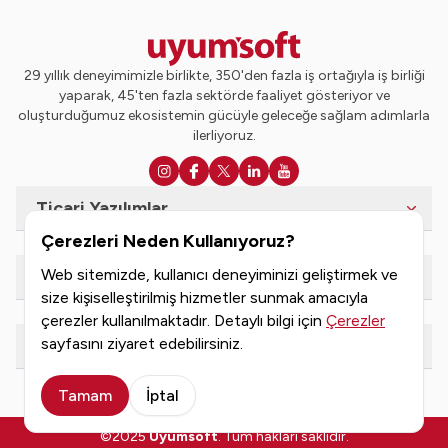
29 yıllık deneyimimizle birlikte, 350'den fazla iş ortağıyla iş birliği
yaparak, 45'ten fazla sektörde faaliyet gösteriyor ve
oluşturduğumuz ekosistemin gücüyle geleceğe sağlam adımlarla
ilerliyoruz.
Ticari Yazılımlar
Çerezleri Neden Kullanıyoruz?
Web sitemizde, kullanıcı deneyiminizi geliştirmek ve
e-Dönüşüm Hizmetleri
size kişiselleştirilmiş hizmetler sunmak amacıyla
çerezler kullanılmaktadır. Detaylı bilgi için
Çerezler
sayfasını ziyaret edebilirsiniz.
Kaynaklar
Tamam
İptal
©2025
Uyumsoft
. Tüm hakları saklıdır.