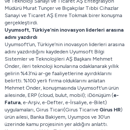
ve Teknoloji Sanayi ve Ticaret AŞ Entegrasyon
Müdürü Murat Tunçer ve Bıçakçılar Tıbbi Cihazlar
Sanayi ve Ticaret AŞ Emre Tokmak birer konuşma
gerçekleştirdi.
Uyumsoft, Türkiye’nin inovasyon liderleri arasına
adını yazdırdı
Uyumsoft’un, Türkiye’nin inovasyon liderleri arasına
adını yazdırdığını kaydeden Uyumsoft Bilgi
Sistemler ve Teknolojileri AŞ Başkanı Mehmet
Önder, ileri teknoloji konularına odaklanarak yıllık
gelirin %43’nü ar-ge faaliyetlerine ayırdıklarını
belirtti. %100 yerli firma olduklarını anlatan
Mehmet Önder, konuşmasında Uyumsoft’un ürün
ailesinde, ERP (cloud, bulut, mobil); iDönüşüm (
e-
Fatura
, e-Arşiv, e-Defter, e-İrsaliye, e-Bilet)
uygulamaları, Girus Ticari(Girus Ticarive
Girus HR
)
ürün ailesi, Banka Bakiyem, Uyumpos ve 30’un
üzerinde kamu projesinin yer aldığını anlattı.