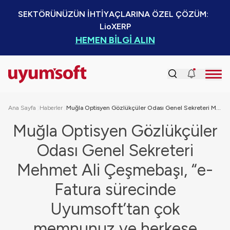
SEKTÖRÜNÜZÜN İHTİYAÇLARINA ÖZEL ÇÖZÜM:  
LioXERP
HEMEN BİLGİ ALIN
Ana Sayfa
Haberler
Muğla Optisyen Gözlükçüler Odası Genel Sekreteri Mehmet Ali Çeşmebaşı, “e-Fatura sürecinde Uyumsoft’tan çok memnunuz ve herkese tavsiye ediyoruz”
Muğla Optisyen Gözlükçüler
Odası Genel Sekreteri
Mehmet Ali Çeşmebaşı, “e-
Fatura sürecinde
Uyumsoft’tan çok
memnunuz ve herkese