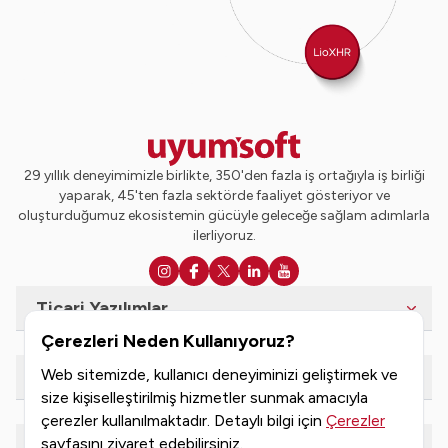
29 yıllık deneyimimizle birlikte, 350'den fazla iş ortağıyla iş birliği
yaparak, 45'ten fazla sektörde faaliyet gösteriyor ve
oluşturduğumuz ekosistemin gücüyle geleceğe sağlam adımlarla
ilerliyoruz.
Ticari Yazılımlar
Çerezleri Neden Kullanıyoruz?
Web sitemizde, kullanıcı deneyiminizi geliştirmek ve
e-Dönüşüm Hizmetleri
size kişiselleştirilmiş hizmetler sunmak amacıyla
çerezler kullanılmaktadır. Detaylı bilgi için
Çerezler
sayfasını ziyaret edebilirsiniz.
Kaynaklar