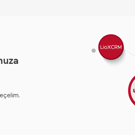
nuza
seçelim.