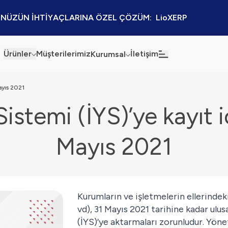
NÜZÜN İHTİYAÇLARINA ÖZEL ÇÖZÜM:  LioXERP
Ürünler
Müşterilerimiz
İletişim
Kurumsal
Haberler
Blog
Mayıs 2021
Sistemi (İYS)’ye kayıt 
Sürdürülebilirlik
Kaynaklar
Kalite Politikamız
Kampanyalar
Mayıs 2021
Bilgi Güvenliği
Etkinlikler
Bilgi Toplumu Hizmetleri
Sektörel Çözümler
Kurumların ve işletmelerin ellerindeki
İş Ortaklığı Platformu
vd), 31 Mayıs 2021 tarihine kadar ulus
(İYS)’ye aktarmaları zorunludur. Yön