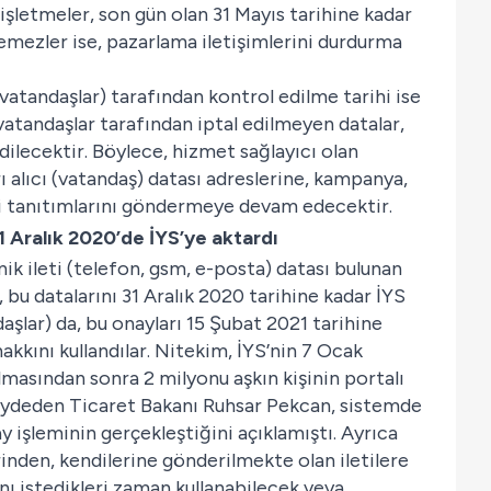
 işletmeler, son gün olan 31 Mayıs tarihine kadar
klemezler ise, pazarlama iletişimlerini durdurma
 (vatandaşlar) tarafından kontrol edilme tarihi ise
vatandaşlar tarafından iptal edilmeyen datalar,
edilecektir. Böylece, hizmet sağlayıcı olan
ı alıcı (vatandaş) datası adreslerine, kampanya,
li tanıtımlarını göndermeye devam edecektir.
1 Aralık 2020’de İYS’ye aktardı
nik ileti (telefon, gsm, e-posta) datası bulunan
 bu datalarını 31 Aralık 2020 tarihine kadar İYS
aşlar) da, bu onayları 15 Şubat 2021 tarihine
akkını kullandılar. Nitekim, İYS’nin 7 Ocak
lmasından sonra 2 milyonu aşkın kişinin portalı
kaydeden Ticaret Bakanı Ruhsar Pekcan, sistemde
y işleminin gerçekleştiğini açıklamıştı. Ayrıca
rinden, kendilerine gönderilmekte olan iletilere
ı istedikleri zaman kullanabilecek veya