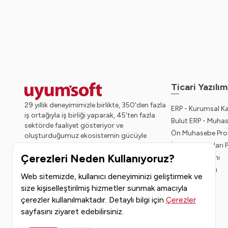
Ticari Yazılım
29 yıllık deneyimimizle birlikte, 350'den fazla
ERP - Kurumsal K
iş ortağıyla iş birliği yaparak, 45'ten fazla
Bulut ERP - Muha
sektörde faaliyet gösteriyor ve
Ön Muhasebe Pro
oluşturduğumuz ekosistemin gücüyle
İnsan Kaynakları
geleceğe sağlam adımlarla ilerliyoruz.
Çerezleri Neden Kullanıyoruz?
Bordro Yazılımı
CRM Programı
Web sitemizde, kullanıcı deneyiminizi geliştirmek ve
size kişiselleştirilmiş hizmetler sunmak amacıyla
çerezler kullanılmaktadır. Detaylı bilgi için
Çerezler
sayfasını ziyaret edebilirsiniz.