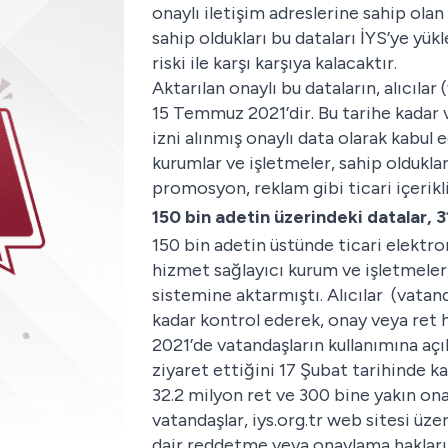
onaylı iletişim adreslerine sahip olan
sahip oldukları bu dataları İYS’ye yü
riski ile karşı karşıya kalacaktır.
Aktarılan onaylı bu dataların, alıcılar
15 Temmuz 2021’dir. Bu tarihe kadar 
izni alınmış onaylı data olarak kabul 
kurumlar ve işletmeler, sahip olduklar
promosyon, reklam gibi ticari içerik
150 bin adetin üzerindeki datalar, 3
150 bin adetin üstünde ticari elektro
hizmet sağlayıcı kurum ve işletmeler,
sistemine aktarmıştı. Alıcılar (vatand
kadar kontrol ederek, onay veya ret h
2021’de vatandaşların kullanımına açı
ziyaret ettiğini 17 Şubat tarihinde 
32.2 milyon ret ve 300 bine yakın ona
vatandaşlar, iys.org.tr web sitesi üze
dair reddetme veya onaylama hakların