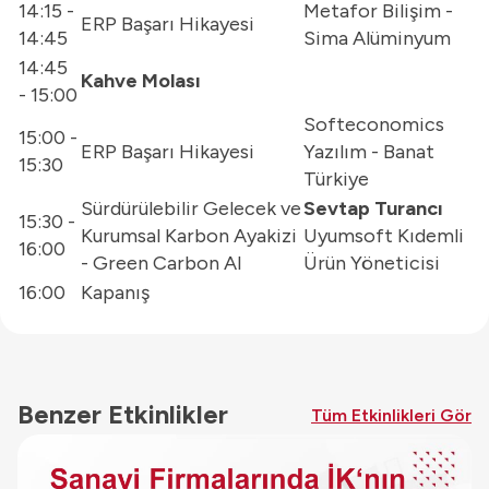
14:15 -
Metafor Bilişim -
ERP Başarı Hikayesi
14:45
Sima Alüminyum
14:45
Kahve Molası
- 15:00
Softeconomics
15:00 -
ERP Başarı Hikayesi
Yazılım - Banat
15:30
Türkiye
Sürdürülebilir Gelecek ve
Sevtap Turancı
15:30 -
Kurumsal Karbon Ayakizi
Uyumsoft Kıdemli
16:00
- Green Carbon AI
Ürün Yöneticisi
16:00
Kapanış
Benzer Etkinlikler
Tüm Etkinlikleri Gör