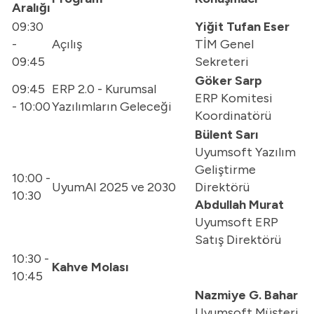
Aralığı
09:30
Yiğit Tufan Eser
-
Açılış
TİM Genel
09:45
Sekreteri
Göker Sarp
09:45
ERP 2.0 - Kurumsal
ERP Komitesi
- 10:00
Yazılımların Geleceği
Koordinatörü
Bülent Sarı
Uyumsoft Yazılım
Geliştirme
10:00 -
UyumAI 2025 ve 2030
Direktörü
10:30
Abdullah Murat
Uyumsoft ERP
Satış Direktörü
10:30 -
Kahve Molası
10:45
Nazmiye G. Bahar
Uyumsoft Müşteri