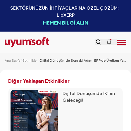
SEKTÖRÜNÜZÜN İHTİYAÇLARINA ÖZEL ÇÖZÜM:  
LioXERP
HEMEN BİLGİ ALIN
Ana Sayfa
Etkinlikler
Dijital Dönüşümde Sonraki Adım: ERP’de Üretken Yapay Zeka Kullanımı
Diğer Yaklaşan Etkinlikler
Dijital Dönüşümde İK'nın
Geleceği!