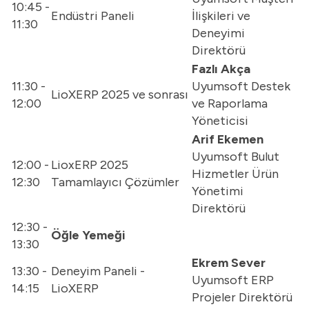
10:45 -
Endüstri Paneli
İlişkileri ve
11:30
Deneyimi
Direktörü
Fazlı Akça
11:30 -
Uyumsoft Destek
LioXERP 2025 ve sonrası
12:00
ve Raporlama
Yöneticisi
Arif Ekemen
Uyumsoft Bulut
12:00 -
LioxERP 2025
Hizmetler Ürün
12:30
Tamamlayıcı Çözümler
Yönetimi
Direktörü
12:30 -
Öğle Yemeği
13:30
Ekrem Sever
13:30 -
Deneyim Paneli -
Uyumsoft ERP
14:15
LioXERP
Projeler Direktörü