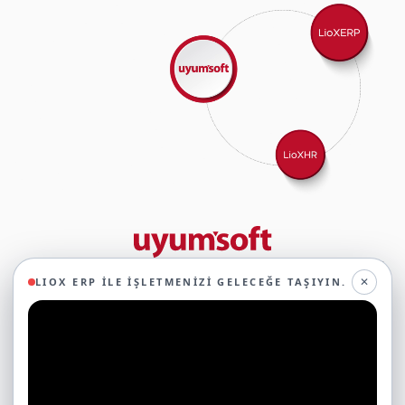
29 yıllık deneyimimizle birlikte, 350'den fazla iş ortağıyla iş birliği
✕
LIOX ERP ILE İŞLETMENIZI GELECEĞE TAŞIYIN.
yaparak, 45'ten fazla sektörde faaliyet gösteriyor ve
oluşturduğumuz ekosistemin gücüyle geleceğe sağlam adımlarla
ilerliyoruz.
Ticari Yazılımlar