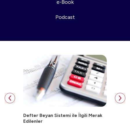
e-Book
Podcast
lu?
Defter Beyan Sistemi ile İlgili Merak
e-Deft
Edilenler