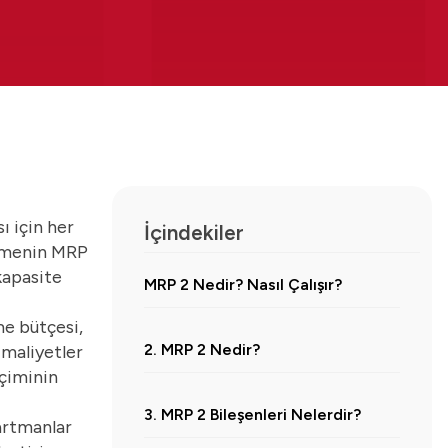
ı için her
İçindekiler
letmenin MRP
kapasite
MRP 2 Nedir? Nasıl Çalışır?
me bütçesi,
2. MRP 2 Nedir?
 maliyetler
içiminin
3. MRP 2 Bileşenleri Nelerdir?
partmanlar