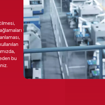
tilmesi,
sağlamaları
lanlaması,
ullanılan
zımızda,
neden bu
niz.