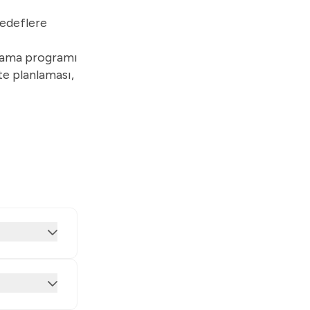
hedeflere
nlama programı
te planlaması,