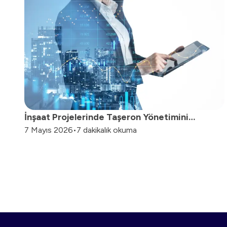
İnşaat Projelerinde Taşeron Yönetimini
7 Mayıs 2026
•
7 dakikalık okuma
Kolaylaştıran 5 Pratik Yöntem