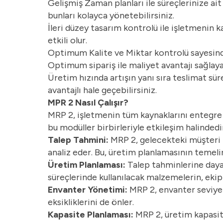
Gelişmiş Zaman planları ile süreçlerinize ait
bunları kolayca yönetebilirsiniz.
İleri düzey tasarım kontrolü ile işletmenin 
etkili olur.
Optimum Kalite ve Miktar kontrolü sayesinde 
Optimum sipariş ile maliyet avantajı sağlayara
Üretim hızında artışın yanı sıra teslimat sü
avantajlı hale geçebilirsiniz.
MPR 2 Nasıl Çalışır?
MRP 2, işletmenin tüm kaynaklarını entegre e
bu modüller birbirleriyle etkileşim halindedi
Talep Tahmini:
MRP 2, gelecekteki müşteri t
analiz eder. Bu, üretim planlamasının temelin
Üretim Planlaması:
Talep tahminlerine dayan
süreçlerinde kullanılacak malzemelerin, eki
Envanter Yönetimi:
MRP 2, envanter seviyel
eksikliklerini de önler.
Kapasite Planlaması:
MRP 2, üretim kapasite