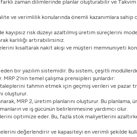
 farklı zaman dilimlerinde planlar oluşturabilir ve Takvim
kalite ve verimlilik konularında önemli kazanımlara sahip
kayıpsız risk düzeyi azaltılmış üretim süreçlerini model
k karlılığı artırabilirsiniz.
relerini kısaltarak nakit akışı ve müşteri memnuniyeti ko
den bir yazılım sistemidir. Bu sistem, çeşitli modüllerd
r. MRP 2’nin temel çalışma prensipleri şunlardır:
aleplerini tahmin etmek için geçmiş verileri ve pazar tr
i oluşturur.
arak, MRP 2, üretim planlarını oluşturur. Bu planlama, ü
pmanların ve iş gücünün belirlenmesine yardımcı olur.
erini optimize eder. Bu, fazla stok maliyetlerini azaltı
lerini değerlendirir ve kapasiteyi en verimli şekilde kul