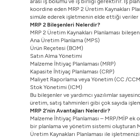
arası iş bölümü ve iş birliği gerektirir. İş pl
koordine eden MRP 2 Üretim Kaynakları Planl
simüle ederek işletmenin elde ettiği veriler 
MRP 2 Bileşenleri Nelerdir?
MRP 2 Üretim Kaynakları Planlaması bileşenler
Ana Üretim Planlama (MPS)
Ürün Reçetesi (BOM)
Satın Alma Yönetimi
Malzeme İhtiyaç Planlaması (MRP)
Kapasite İhtiyaç Planlaması (CRP)
Maliyet Raporlama veya Yönetim (CC /CCM
Stok Yönetimi (ICM)
Bu bileşenler ve yardımcı yazılımlar sayesin
üretim, satış tahminleri gibi çok sayıda işle
MRP 2’nin Avantajları Nelerdir?
Malzeme İhtiyaç Planlaması – MRP/MİP ek ola
bir planlama ve yönetim sistemi oluşturan MR
Üretim Kaynakları Planlaması ile işletmeniz