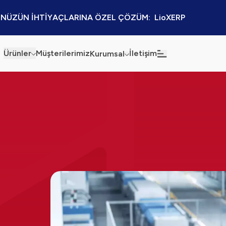
NÜZÜN İHTİYAÇLARINA ÖZEL ÇÖZÜM:  LioXERP
Ürünler
Müşterilerimiz
İletişim
Kurumsal
Haberler
Blog
Sürdürülebilirlik
Kaynaklar
Kalite Politikamız
Kampanyalar
Bilgi Güvenliği
Etkinlikler
Bilgi Toplumu Hizmetleri
Sektörel Çözümler
İş Ortaklığı Platformu
l