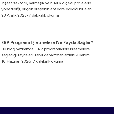
İnşaat sektörü, karmaşık ve büyük ölçekli projelerin
yönetildiği, birçok bileşenin entegre edildiği bir alan
olarak bilinir. Bu nedenle, etkili bir iş yönetimi ve süreç
23 Aralık 2025
•
7 dakikalık okuma
kontrolü, inşaat şirketleri için kritik bir öneme sahiptir.
ERP Programı İşletmelere Ne Fayda Sağlar?
Bu blog yazımızda, ERP programlarının işletmelere
sağladığı faydaları, farklı departmanlardaki kullanım
alanlarını ve doğru ERP uygulamasıyla elde edilebilecek
16 Haziran 2026
•
7 dakikalık okuma
kazanımları sizler için derledik.