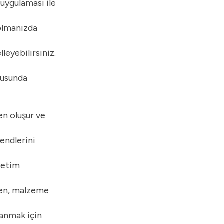
 uygulaması ile
 olmanızda
leyebilirsiniz.
nusunda
en oluşur ve
endlerini
retim
rken, malzeme
lanmak için