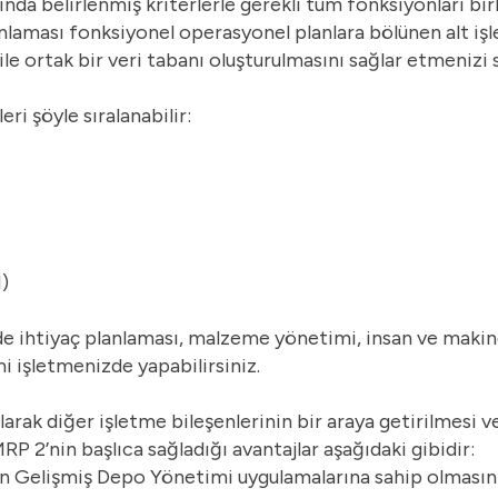
anında belirlenmiş kriterlerle gerekli tüm fonksiyonları birl
aması fonksiyonel operasyonel planlara bölünen alt işler
ile ortak bir veri tabanı oluşturulmasını sağlar etmenizi s
i şöyle sıralanabilir:
)
de ihtiyaç planlaması, malzeme yönetimi, insan ve makine
mi işletmenizde yapabilirsiniz.
rak diğer işletme bileşenlerinin bir araya getirilmesi v
P 2’nin başlıca sağladığı avantajlar aşağıdaki gibidir:
in Gelişmiş Depo Yönetimi uygulamalarına sahip olmasını