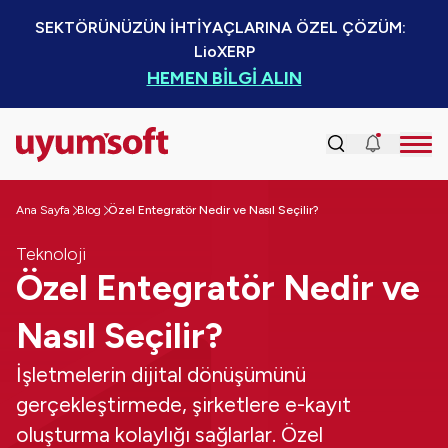
SEKTÖRÜNÜZÜN İHTİYAÇLARINA ÖZEL ÇÖZÜM:  
LioXERP
HEMEN BİLGİ ALIN
Ana Sayfa
Blog
Özel Entegratör Nedir ve Nasıl Seçilir?
Teknoloji
Özel Entegratör Nedir ve
Nasıl Seçilir?
İşletmelerin dijital dönüşümünü
gerçekleştirmede, şirketlere e-kayıt
oluşturma kolaylığı sağlarlar. Özel