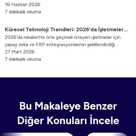
keşfedin.
16 Haziran 2026
7 dakikalık okuma
Küresel Teknoloji Trendleri: 2026’da İşletmeler
2026’da rekabette öne geçmek isteyen işletmeler için
İçin Stratejik Yol Haritası
yapay zeka ve ERP entegrasyonlarının şekillendirdiği
stratejik dijital dönüşüm rehberini inceleyin.
27 Mart 2026
7 dakikalık okuma
Bu Makaleye Benzer
Diğer Konuları İncele