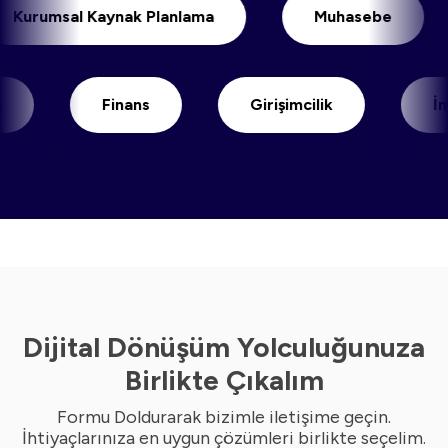
Kurumsal Kaynak Planlama
Muhaseb
Finans
Girişimcilik
İnsan Kay
Dijital Dönüşüm Yolculuğunuza
Birlikte Çıkalım
Formu Doldurarak bizimle iletişime geçin.
İhtiyaçlarınıza en uygun çözümleri birlikte seçelim.