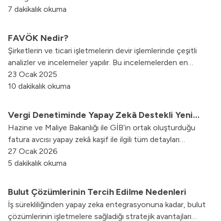
7 dakikalık okuma
FAVÖK Nedir?
Şirketlerin ve ticari işletmelerin devir işlemlerinde çeşitli
analizler ve incelemeler yapılır. Bu incelemelerden en
önemlisi de FAVÖK konusunda gerçekleştirilir.
23 Ocak 2025
10 dakikalık okuma
Vergi Denetiminde Yapay Zekâ Destekli Yeni
Hazine ve Maliye Bakanlığı ile GİB’in ortak oluşturduğu
Takip ve Analiz Sistemi: KAŞİF
fatura avcısı yapay zekâ kaşif ile ilgili tüm detayları
yazımızda bulabilirsiniz.
27 Ocak 2026
5 dakikalık okuma
Bulut Çözümlerinin Tercih Edilme Nedenleri
İş sürekliliğinden yapay zeka entegrasyonuna kadar, bulut
çözümlerinin işletmelere sağladığı stratejik avantajları