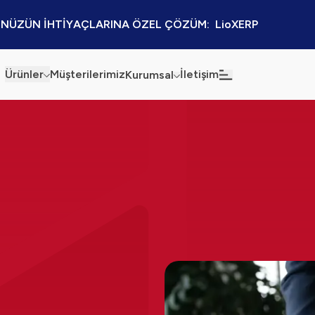
NÜZÜN İHTİYAÇLARINA ÖZEL ÇÖZÜM:  LioXERP
Ürünler
Müşterilerimiz
İletişim
Kurumsal
Haberler
Blog
Sürdürülebilirlik
Kaynaklar
Kalite Politikamız
Kampanyalar
Bilgi Güvenliği
Etkinlikler
Bilgi Toplumu Hizmetleri
Sektörel Çözümler
İş Ortaklığı Platformu