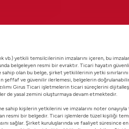
rnek vb.) yetkili temsilcilerinin imzalarını içeren, bu imzal
da belgeleyen resmi bir evraktır. Ticari hayatın güvenli
sahip olan bu belge, şirket yetkililerinin yetki sınırların
in şeffaf ve güvenilir ilerlemesi, belgelerin doğrulanabilir
zılımı
Girus Ticari işletmelerin ticari süreçlerini dijitalle
eler de yasal zemini oluşturmaya devam etmektedir.
e sahip kişilerin yetkilerini ve imzalarını noter onayıyla 
 resmi bir belgedir. Ticari işlemlerde tüzel kişiliği tems
ını sağlar. Şirket kuruluşlarında ve faaliyet süresince en 