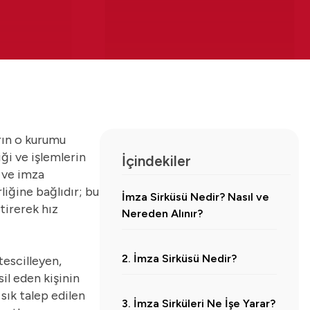
arın o kurumu
ği ve işlemlerin
İçindekiler
ı ve imza
liğine bağlıdır; bu
İmza Sirküsü Nedir? Nasıl ve
ştirerek hız
Nereden Alınır?
2. İmza Sirküsü Nedir?
tescilleyen,
il eden kişinin
sık talep edilen
3. İmza Sirküleri Ne İşe Yarar?