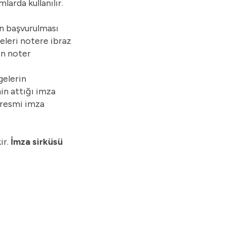
arda kullanılır.
sen başvurulması
geleri notere ibraz
ın noter
gelerin
in attığı imza
, resmi imza
ir.
İmza sirküsü