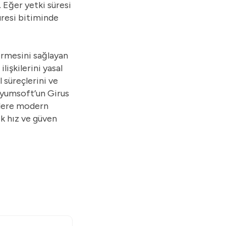
. Eğer yetki süresi
üresi bitiminde
termesini sağlayan
lişkilerini yasal
 süreçlerini ve
Uyumsoft’un Girus
elere modern
ek hız ve güven