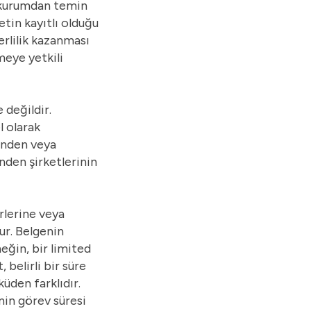
r kurumdan temin
etin kayıtlı olduğu
erlilik kazanması
meye yetkili
 değildir.
l olarak
rinden veya
nden şirketlerinin
rlerine veya
ur. Belgenin
neğin, bir limited
 belirli bir süre
küden farklıdır.
inin görev süresi