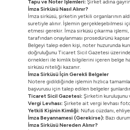
Tapu ve Noter İşlemleri:
Şirket adına gayrim
İmza Sirküsü Nasıl Alınır?
İmza sirküsü, şirketin yetkili organlarının al
suretiyle alınır. İşlemin gerçekleşebilmesi iç
etmesi gerekir. İmza sirküsü çıkarma işlemi,
tarafından onaylanması prosedürünü kapsar
Belgeyi talep eden kişi, noter huzurunda kur
doğruluğunu Ticaret Sicil Gazetesi üzerinden
örnekleri ile kimlik bilgilerini içeren belge
sirküsü niteliği kazanır.
İmza Sirküsü İçin Gerekli Belgeler
Notere gidildiğinde işlemin hızlıca tamamlan
başvurusu için talep edilen belgeler şunlardır
Ticaret Sicil Gazetesi:
Şirketin kuruluşunu 
Vergi Levhası:
Şirkete ait vergi levhası fot
Yetkili Kişinin Kimliği:
Nüfus cüzdanı, ehliye
İmza Beyannamesi (Gerekirse):
Bazı duruml
İmza Sirküsü Nereden Alınır?