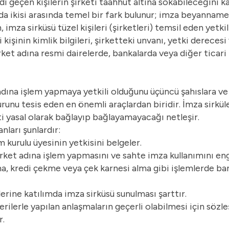
ı geçen kişilerin şirketi taahhüt altına sokabileceğini ka
 da ikisi arasında temel bir fark bulunur; imza beyannames
mza sirküsü tüzel kişileri (şirketleri) temsil eden yetkili
 kişinin kimlik bilgileri, şirketteki unvanı, yetki dereces
rket adına resmi dairelerde, bankalarda veya diğer ticari 
 adına işlem yapmaya yetkili olduğunu üçüncü şahıslara ve
unu tesis eden en önemli araçlardan biridir. İmza sirküle
ti yasal olarak bağlayıp bağlayamayacağı netleşir.
nları şunlardır:
kurulu üyesinin yetkisini belgeler.
şirket adına işlem yapmasını ve sahte imza kullanımını eng
, kredi çekme veya çek karnesi alma gibi işlemlerde ba
erine katılımda imza sirküsü sunulması şarttır.
rilerle yapılan anlaşmaların geçerli olabilmesi için sözl
r.