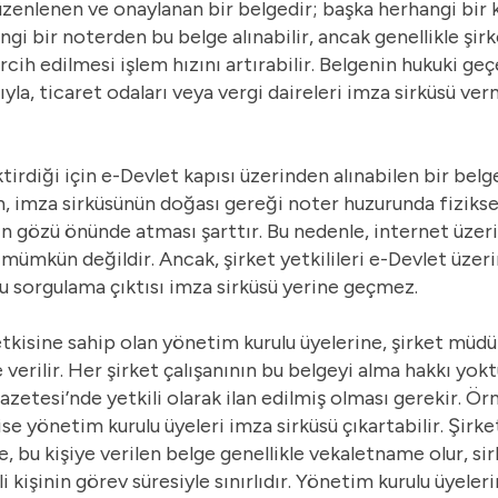
düzenlenen ve onaylanan bir belgedir; başka herhangi bi
ngi bir noterden bu belge alınabilir, ancak genellikle şirk
rcih edilmesi işlem hızını artırabilir. Belgenin hukuki geç
ıyla, ticaret odaları veya vergi daireleri imza sirküsü ver
tirdiği için e-Devlet kapısı üzerinden alınabilen bir belge
 imza sirküsünün doğası gereği noter huzurunda fizikse
rin gözü önünde atması şarttır. Bu nedenle, internet üze
ümkün değildir. Ancak, şirket yetkilileri e-Devlet üzeri
t bu sorgulama çıktısı imza sirküsü yerine geçmez.
etkisine sahip olan yönetim kurulu üyelerine, şirket müdü
 verilir. Her şirket çalışanının bu belgeyi alma hakkı yokt
azetesi’nde yetkili olarak ilan edilmiş olması gerekir. Ör
e yönetim kurulu üyeleri imza sirküsü çıkartabilir. Şirket,
se, bu kişiye verilen belge genellikle vekaletname olur, sir
li kişinin görev süresiyle sınırlıdır. Yönetim kurulu üyeler