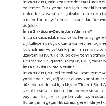
İmza sirküsü, yalnızca noterler tarafından 
edilemez. Türkiye sınırları içerisindeki herha
bölgedeki veya sürekli çalışılan noterlerin te
için "noter onaylı" olması zorunludur. Dolayıs
değildir.
İmza Sirküsü e-Devletten Alınır mı?
İmza sirküsü, ıslak imza ve noter onayı gerek
Dijitalleşen pek çok kamu hizmetine rağmen,
bulunulması ve yetkili kişinin imzasını note
uzaktan başvuru ile bu belgeyi temin etmek m
ticaret sicil bilgilerini sorgulayabilir, faka
İmza Sirküsü Kime Verilir?
İmza sirküsü, şirketi temsil ve ilzam etme y
yetkilendirilmiş diğer üst düzey yöneticilere
düzenlenebilmesi için kişinin Ticaret Sicil G
şirkette şirket müdürü, bir anonim şirkette is
veya belirli işlemler için bir vekil tayin eder
Bu belgenin geçerlilik süresi, genellikle yetki