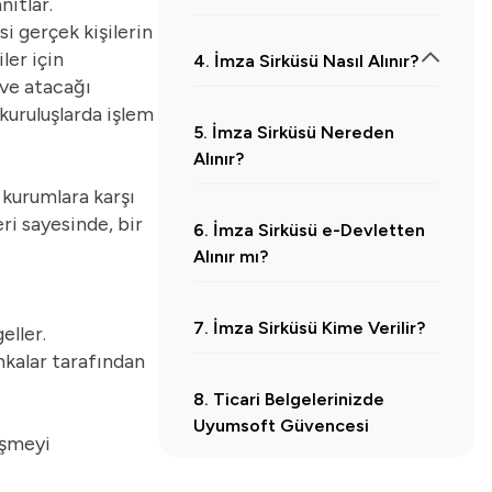
nıtlar.
i gerçek kişilerin
ler için
4. İmza Sirküsü Nasıl Alınır?
i ve atacağı
4.1.
İmza Sirküsü İçin Gerekli Belgeler
kuruluşlarda işlem
5. İmza Sirküsü Nereden
Alınır?
 kurumlara karşı
ri sayesinde, bir
6. İmza Sirküsü e-Devletten
Alınır mı?
7. İmza Sirküsü Kime Verilir?
eller.
nkalar tarafından
8. Ticari Belgelerinizde
Uyumsoft Güvencesi
eşmeyi