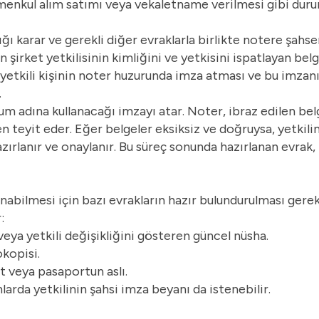
enkul alım satımı veya vekaletname verilmesi gibi duruml
dığı karar ve gerekli diğer evraklarla birlikte notere şah
in şirket yetkilisinin kimliğini ve yetkisini ispatlayan bel
 yetkili kişinin noter huzurunda imza atması ve bu imzan
.
um adına kullanacağı imzayı atar. Noter, ibraz edilen bel
 teyit eder. Eğer belgeler eksiksiz ve doğruysa, yetkilin
 hazırlanır ve onaylanır. Bu süreç sonunda hazırlanan evrak
abilmesi için bazı evrakların hazır bulundurulması gerek
:
veya yetkili değişikliğini gösteren güncel nüsha.
okopisi.
t veya pasaportun aslı.
arda yetkilinin şahsi imza beyanı da istenebilir.