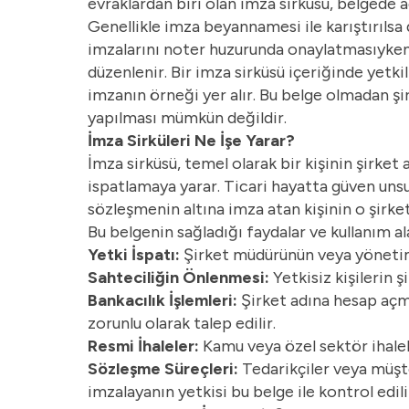
evraklardan biri olan imza sirküsü, belgede ad
Genellikle imza beyannamesi ile karıştırılsa
imzalarını noter huzurunda onaylatmasıyken, i
düzenlenir. Bir imza sirküsü içeriğinde yetkili
imzanın örneği yer alır. Bu belge olmadan şi
yapılması mümkün değildir.
İmza Sirküleri Ne İşe Yarar?
İmza sirküsü, temel olarak bir kişinin şirket
ispatlamaya yarar. Ticari hayatta güven unsur
sözleşmenin altına imza atan kişinin o şirke
Bu belgenin sağladığı faydalar ve kullanım ala
Yetki İspatı:
Şirket müdürünün veya yönetim 
Sahteciliğin Önlenmesi:
Yetkisiz kişilerin 
Bankacılık İşlemleri:
Şirket adına hesap açma
zorunlu olarak talep edilir.
Resmi İhaleler:
Kamu veya özel sektör ihalel
Sözleşme Süreçleri:
Tedarikçiler veya müşte
imzalayanın yetkisi bu belge ile kontrol edili