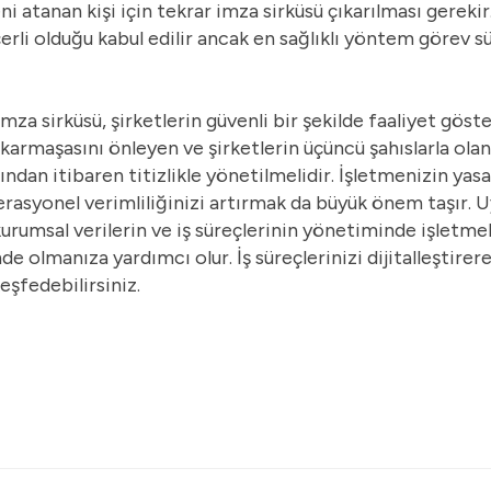
i atanan kişi için tekrar imza sirküsü çıkarılması gerekir
çerli olduğu kabul edilir ancak en sağlıklı yöntem görev s
mza sirküsü, şirketlerin güvenli bir şekilde faaliyet gös
armaşasını önleyen ve şirketlerin üçüncü şahıslarla olan i
dan itibaren titizlikle yönetilmelidir. İşletmenizin yasal
erasyonel verimliliğinizi artırmak da büyük önem taşır. 
kurumsal verilerin ve iş süreçlerinin yönetiminde işletm
e olmanıza yardımcı olur. İş süreçlerinizi dijitalleştirer
eşfedebilirsiniz.