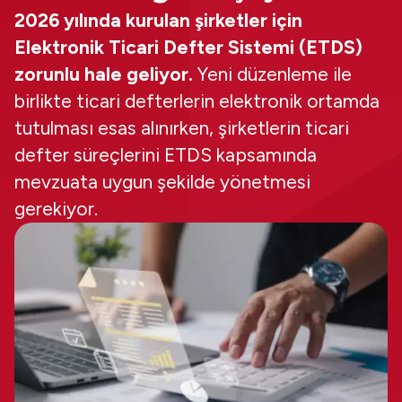
2026 yılında kurulan şirketler için
Elektronik Ticari Defter Sistemi (ETDS)
zorunlu hale geliyor.
Yeni düzenleme ile
birlikte ticari defterlerin elektronik ortamda
tutulması esas alınırken, şirketlerin ticari
defter süreçlerini ETDS kapsamında
mevzuata uygun şekilde yönetmesi
gerekiyor.