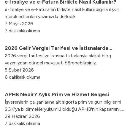
e-İrsaliye ve e-Fatura Birlikte Nasıl Kullanılır?
e-İrsaliye ve e-Faturanın birlikte nasıl kullanıldığına ilişkin
merak edilenleri yazımızda derledik.
7 Mayıs 2026
7 dakikalık okuma
2026 Gelir Vergisi Tarifesi ve İstisnalarda
2026 vergi tarifesi ve istisna tutarlarıyla alakalı blog
İşletmeleri Neler Bekliyor?
yazımızdan güncel mevzuatı öğrenebilirsiniz.
5 Şubat 2026
6 dakikalık okuma
APHB Nedir? Aylık Prim ve Hizmet Belgesi
İşverenlerin çalışanlarına ait sigorta prim ve gün bilgilerini
SGK'ya bildirmekle yükümlü olduğu APHB'nin kapsamını,
4A sigorta statüsündeki yerini, güncel cezaları ve
29 Haziran 2026
MUHSGK geçiş sürecini tüm detaylarıyla inceleyin.
7 dakikalık okuma