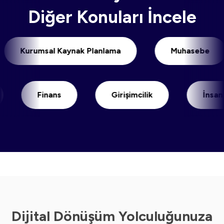
Diğer Konuları İncele
Kurumsal Kaynak Planlama
Muhaseb
Finans
Girişimcilik
İnsan Kay
Dijital Dönüşüm Yolculuğunuza