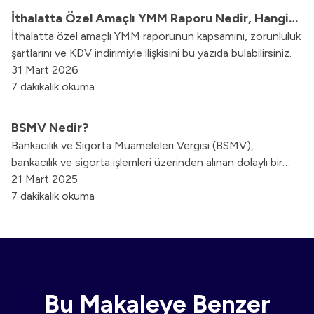
İthalatta Özel Amaçlı YMM Raporu Nedir, Hangi
İthalatta özel amaçlı YMM raporunun kapsamını, zorunluluk
Durumlarda Zorunludur?
şartlarını ve KDV indirimiyle ilişkisini bu yazıda bulabilirsiniz.
31 Mart 2026
7 dakikalık okuma
BSMV Nedir?
Bankacılık ve Sigorta Muameleleri Vergisi (BSMV),
bankacılık ve sigorta işlemleri üzerinden alınan dolaylı bir
vergidir. BSMV'nin kapsamı, oranları ve nasıl hesaplandığı
21 Mart 2025
hakkında daha fazla bilgi için yazımızın devamını
7 dakikalık okuma
inceleyebilirsiniz.
Bu Makaleye Benzer