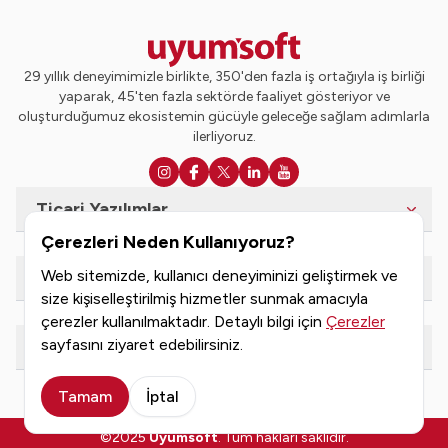
29 yıllık deneyimimizle birlikte, 350'den fazla iş ortağıyla iş birliği
yaparak, 45'ten fazla sektörde faaliyet gösteriyor ve
oluşturduğumuz ekosistemin gücüyle geleceğe sağlam adımlarla
ilerliyoruz.
Ticari Yazılımlar
Çerezleri Neden Kullanıyoruz?
Web sitemizde, kullanıcı deneyiminizi geliştirmek ve
e-Dönüşüm Hizmetleri
size kişiselleştirilmiş hizmetler sunmak amacıyla
çerezler kullanılmaktadır. Detaylı bilgi için
Çerezler
sayfasını ziyaret edebilirsiniz.
Kaynaklar
Tamam
İptal
©2025
Uyumsoft
. Tüm hakları saklıdır.