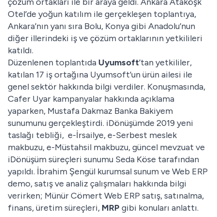
çözüm ortakları ile bir araya geldi. Ankara Ataköşk
Otel’de yoğun katılım ile gerçekleşen toplantıya,
Ankara’nın yanı sıra Bolu, Konya gibi Anadolu’nun
diğer illerindeki iş ve çözüm ortaklarının yetkilileri
katıldı.
Düzenlenen toplantıda
Uyumsoft
’tan yetkililer,
katılan 17 iş ortağına Uyumsoft’un ürün ailesi ile
genel sektör hakkında bilgi verdiler. Konuşmasında,
Cafer Uyar kampanyalar hakkında açıklama
yaparken, Mustafa Dakmaz Banka Bakiyem
sunumunu gerçekleştirdi. iDönüşümde 2019 yeni
taslağı tebliği, e-İrsailye, e-Serbest meslek
makbuzu, e-Müstahsil makbuzu, güncel mevzuat ve
iDönüşüm süreçleri sunumu Seda Köse tarafından
yapıldı. İbrahim Şengül kurumsal sunum ve Web ERP
demo, satış ve analiz çalışmaları hakkında bilgi
verirken; Münür Cömert Web ERP satış, satınalma,
finans, üretim süreçleri,
MRP
gibi konuları anlattı.