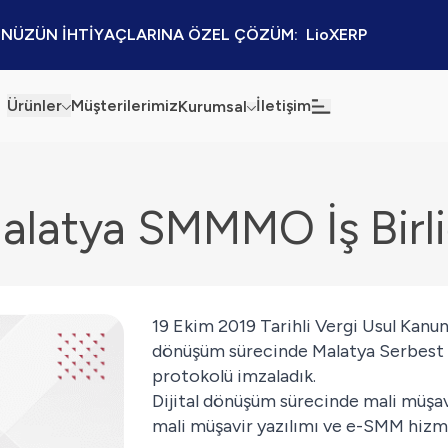
NÜZÜN İHTİYAÇLARINA ÖZEL ÇÖZÜM:  LioXERP
Ürünler
Müşterilerimiz
İletişim
Kurumsal
Haberler
Blog
alatya SMMMO İş Birli
Sürdürülebilirlik
Kaynaklar
Kalite Politikamız
Kampanyalar
Bilgi Güvenliği
Etkinlikler
19 Ekim 2019 Tarihli Vergi Usul Kanun
Bilgi Toplumu Hizmetleri
dönüşüm sürecinde Malatya Serbest Mu
Sektörel Çözümler
protokolü imzaladık.
İş Ortaklığı Platformu
Dijital dönüşüm sürecinde mali müşavi
mali müşavir yazılımı ve e-SMM hizm