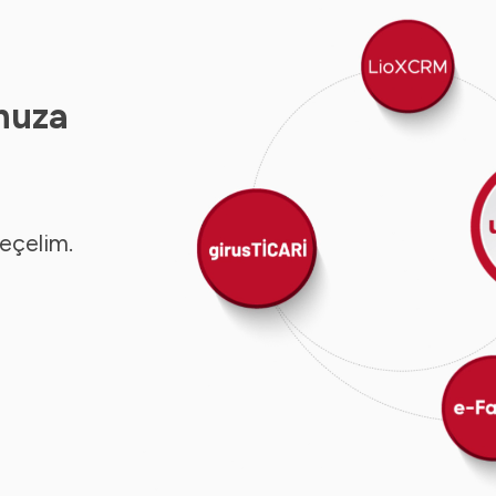
nuza
seçelim.