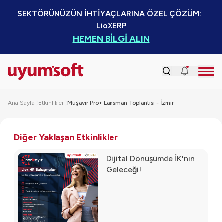
SEKTÖRÜNÜZÜN İHTİYAÇLARINA ÖZEL ÇÖZÜM:  
LioXERP
HEMEN BİLGİ ALIN
Ana Sayfa
Etkinlikler
Müşavir Pro+ Lansman Toplantısı - İzmir
Diğer Yaklaşan Etkinlikler
Dijital Dönüşümde İK'nın
Geleceği!