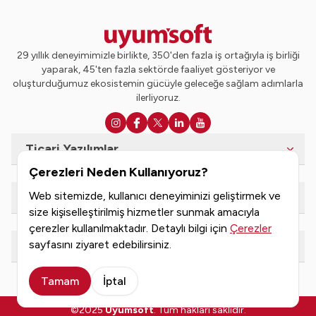
29 yıllık deneyimimizle birlikte, 350'den fazla iş ortağıyla iş birliği
yaparak, 45'ten fazla sektörde faaliyet gösteriyor ve
oluşturduğumuz ekosistemin gücüyle geleceğe sağlam adımlarla
ilerliyoruz.
Ticari Yazılımlar
Çerezleri Neden Kullanıyoruz?
Web sitemizde, kullanıcı deneyiminizi geliştirmek ve
e-Dönüşüm Hizmetleri
size kişiselleştirilmiş hizmetler sunmak amacıyla
çerezler kullanılmaktadır. Detaylı bilgi için
Çerezler
sayfasını ziyaret edebilirsiniz.
Kaynaklar
Tamam
İptal
©2025
Uyumsoft
. Tüm hakları saklıdır.